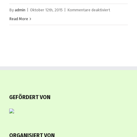
für
By
admin
|
Oktober 12th, 2015
|
Kommentare deaktiviert
Apple
Read More
Page
–
Slide
GEFÖRDERT VON
ORGANISIERT VON